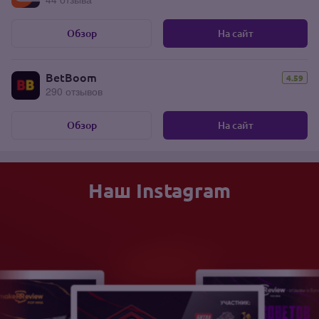
Обзор
На сайт
BetBoom
4.59
290 отзывов
Обзор
На сайт
Наш Instagram