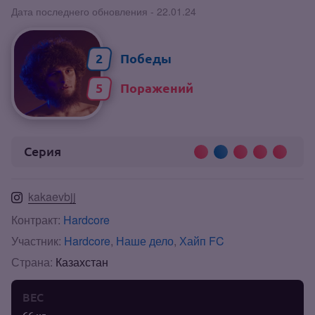
Дата последнего обновления - 22.01.24
2
5
Серия
kakaevbjj
Контракт:
Hardcore
Участник:
Hardcore
,
Наше дело
,
Хайп FC
Страна:
Казахстан
ВЕС