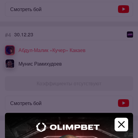
Смотреть бой
#4
30.12.23
Абдул-Малик «Кучер» Какаев
Мунис Рамихудоев
Коэффициенты отсутствуют
Смотреть бой
#3
15.03.22